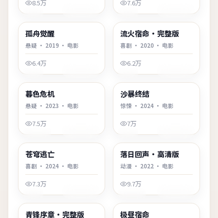
8.5万
7.6万
1:40:29
2:35:16
韩国
韩国
孤舟觉醒
流火宿命·完整版
最新
最新
悬疑
·
2019
·
电影
喜剧
·
2020
·
电影
6.4万
6.2万
1:38:18
2:41:52
美国
日本
暮色危机
沙暴终结
最新
最新
悬疑
·
2023
·
电影
惊悚
·
2024
·
电影
7.5万
7万
2:01:19
2:36:36
中国香港
日本
苍穹逃亡
落日回声·高清版
最新
最新
喜剧
·
2024
·
电影
动漫
·
2022
·
电影
7.3万
9.7万
2:04:49
1:32:17
韩国
中国大陆
青锋序章·完整版
极昼宿命
最新
最新