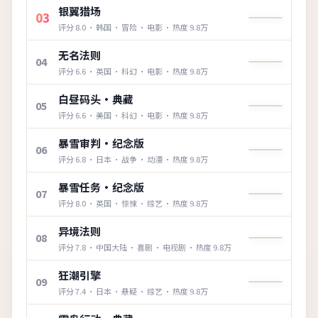
银翼猎场
03
评分
8.0
·
韩国
·
冒险
·
电影
· 热度
9.8万
无名法则
04
评分
6.6
·
英国
·
科幻
·
电影
· 热度
9.8万
白昼码头·典藏
05
评分
6.6
·
美国
·
科幻
·
电影
· 热度
9.8万
暴雪审判·纪念版
06
评分
6.8
·
日本
·
战争
·
动漫
· 热度
9.8万
暴雪任务·纪念版
07
评分
8.0
·
英国
·
惊悚
·
综艺
· 热度
9.8万
异境法则
08
评分
7.8
·
中国大陆
·
喜剧
·
电视剧
· 热度
9.8万
狂潮引擎
09
评分
7.4
·
日本
·
悬疑
·
综艺
· 热度
9.8万