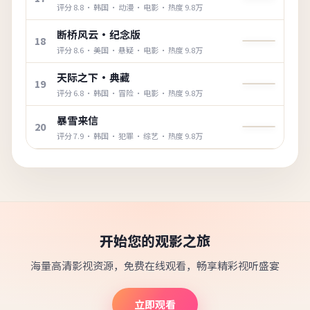
评分
8.8
·
韩国
·
动漫
·
电影
· 热度
9.8万
断桥风云·纪念版
18
评分
8.6
·
美国
·
悬疑
·
电影
· 热度
9.8万
天际之下·典藏
19
评分
6.8
·
韩国
·
冒险
·
电影
· 热度
9.8万
暴雪来信
20
评分
7.9
·
韩国
·
犯罪
·
综艺
· 热度
9.8万
开始您的观影之旅
海量高清影视资源，免费在线观看，畅享精彩视听盛宴
立即观看