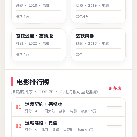
悬疑
·
2018
·
电影
动漫
·
2019
·
电影
7.4万
7.4万
2:01:39
2:33:28
英国
美国
玄铁迷局·高清版
玄铁风暴
最新
最新
科幻
·
2022
·
电影
犯罪
·
2018
·
电影
7.2万
7万
电影排行榜
更多热门
按热度排序 · TOP 20 · 右侧海报可直达播放
迷渡契约·完整版
01
评分
8.4
·
中国大陆
·
战争
·
电影
· 热度
9.9万
迷城降临·典藏
02
评分
6.9
·
韩国
·
悬疑
·
电视剧
· 热度
9.8万