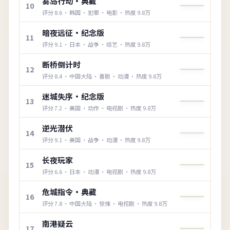
雾岛行动·典藏
10
评分
8.6
·
韩国
·
犯罪
·
电影
· 热度
9.8万
暗夜远征·纪念版
11
评分
9.1
·
日本
·
战争
·
综艺
· 热度
9.8万
断桥倒计时
12
评分
8.4
·
中国大陆
·
喜剧
·
动漫
· 热度
9.8万
迷城失序·纪念版
13
评分
7.2
·
美国
·
动作
·
电视剧
· 热度
9.8万
逆光潜伏
14
评分
9.1
·
美国
·
战争
·
动漫
· 热度
9.8万
长夜玩家
15
评分
6.6
·
日本
·
动漫
·
电视剧
· 热度
9.8万
危城指令·典藏
16
评分
7.8
·
中国大陆
·
惊悚
·
电视剧
· 热度
9.8万
南港疑云
17