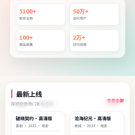
5100+
50万+
影视总数
访问用户
100+
2万+
精品剧集
日均观看
最新上线
查看全部
探索最新热门影视资源
2:20:49
1:58:01
韩国
美国
破晓契约·高清版
沧海纪元·高清版
最新
最新
喜剧
·
2022
·
电影
悬疑
·
2024
·
电影